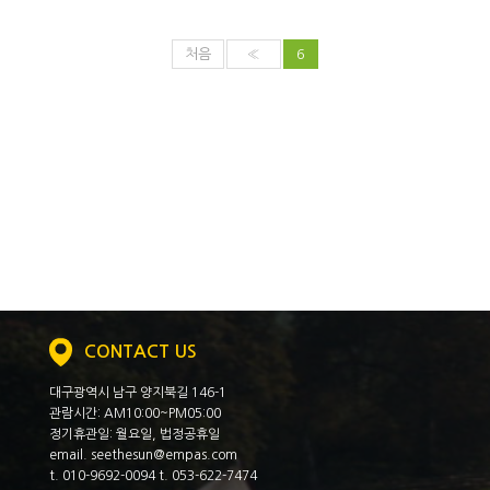
처음
«
6
CONTACT US
대구광역시 남구 양지북길 146-1
관람시간: AM10:00~PM05:00
정기휴관일: 월요일, 법정공휴일
email. seethesun@empas.com
t. 010-9692-0094 t. 053-622-7474