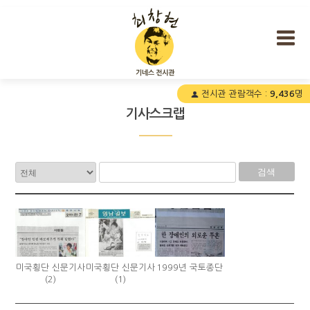
최창현 기네스 전시관
전시관 관람객수 :
9,436
명
기사스크랩
검색
미국횡단 신문기사
미국횡단 신문기사
1999년 국토종단
(2)
(1)