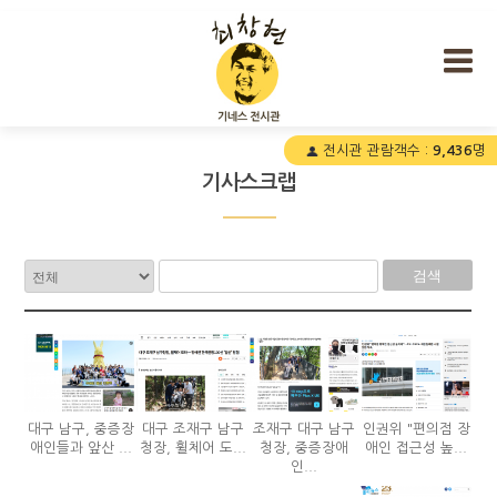
최창현 기네스 전시관
전시관 관람객수 :
9,436
명
기사스크랩
검색
대구 남구, 중증장
대구 조재구 남구
조재구 대구 남구
인권위 "편의점 장
애인들과 앞산 ...
청장, 휠체어 도...
청장, 중증장애
애인 접근성 높...
인...