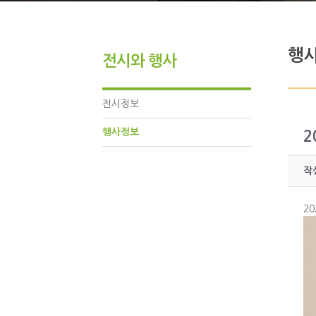
최창현 기네스 전시관
최창현 세상을 날다!!
행
전시와 행사
전시정보
행사정보
2
작
20