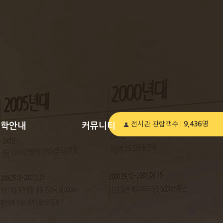
전시관 관람객수 :
9,436
명
견학안내
커뮤니티